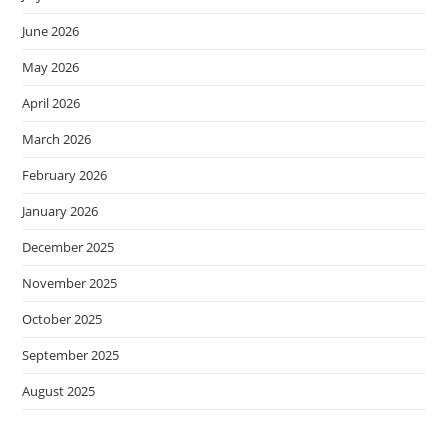
June 2026
May 2026
April 2026
March 2026
February 2026
January 2026
December 2025
November 2025
October 2025
September 2025
August 2025