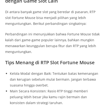
dengan Game Slot Lain
Di antara banyak game slot yang beredar di pasaran, RTP
slot Fortune Mouse bisa menjadi pilihan yang lebih
menguntungkan. Berikut perbandingan singkatnya:
Perbandingan ini menunjukkan bahwa Fortune Mouse tidak
kalah dari game-game populer lainnya, bahkan mungkin
menawarkan keunggulan berupa fitur dan RTP yang lebih
menguntungkan.
Tips Menang di RTP Slot Fortune Mouse
Kelola Modal dengan Baik: Tentukan batas kemenangan
dan kerugian sebelum mulai bermain. Jangan terbawa
suasana hingga overbet.
Main Secara Konsisten: Rasio RTP tinggi memberi
peluang lebih besar jika kamu rajin bermain dan
konsisten dalam strategi taruhan.