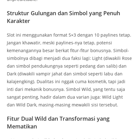
Struktur Gulungan dan Simbol yang Penuh
Karakter
Slot ini menggunakan format 5×3 dengan 10 paylines tetap.
Jangan khawatir, meski paylines-nya tetap, potensi
kemenangannya besar berkat fitur-fitur bonusnya. Simbol-
simbolnya dibagi menjadi dua faksi lagi: Light (diwakili Rose
dan simbol pendukungnya seperti pedang dan salib) dan
Dark (diwakili vampir jahat dan simbol seperti labu dan
kalajengking). Dualitas ini nggak cuma kosmetik, tapi jadi
inti dari mekanik bonusnya. Simbol Wild, yang tentu saja
sangat penting, hadir dalam dua varian juga: Wild Light
dan Wild Dark, masing-masing mewakili sisi tersebut.
Fitur Dual Wild dan Transformasi yang
Mematikan