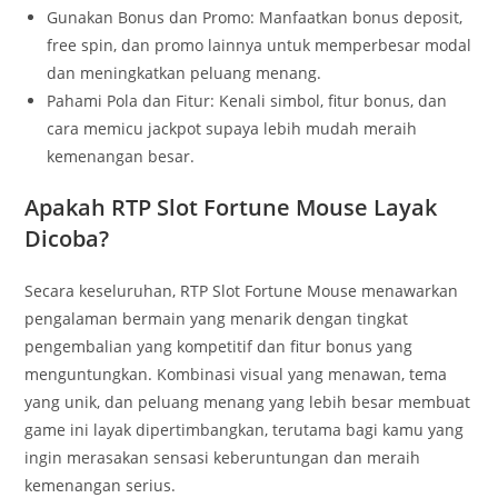
Gunakan Bonus dan Promo: Manfaatkan bonus deposit,
free spin, dan promo lainnya untuk memperbesar modal
dan meningkatkan peluang menang.
Pahami Pola dan Fitur: Kenali simbol, fitur bonus, dan
cara memicu jackpot supaya lebih mudah meraih
kemenangan besar.
Apakah RTP Slot Fortune Mouse Layak
Dicoba?
Secara keseluruhan, RTP Slot Fortune Mouse menawarkan
pengalaman bermain yang menarik dengan tingkat
pengembalian yang kompetitif dan fitur bonus yang
menguntungkan. Kombinasi visual yang menawan, tema
yang unik, dan peluang menang yang lebih besar membuat
game ini layak dipertimbangkan, terutama bagi kamu yang
ingin merasakan sensasi keberuntungan dan meraih
kemenangan serius.