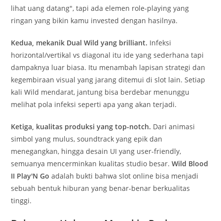
lihat uang datang", tapi ada elemen role-playing yang
ringan yang bikin kamu invested dengan hasilnya.
Kedua, mekanik Dual Wild yang brilliant.
Infeksi
horizontal/vertikal vs diagonal itu ide yang sederhana tapi
dampaknya luar biasa. Itu menambah lapisan strategi dan
kegembiraan visual yang jarang ditemui di slot lain. Setiap
kali Wild mendarat, jantung bisa berdebar menunggu
melihat pola infeksi seperti apa yang akan terjadi.
Ketiga, kualitas produksi yang top-notch.
Dari animasi
simbol yang mulus, soundtrack yang epik dan
menegangkan, hingga desain UI yang user-friendly,
semuanya mencerminkan kualitas studio besar.
Wild Blood
II Play'N Go
adalah bukti bahwa slot online bisa menjadi
sebuah bentuk hiburan yang benar-benar berkualitas
tinggi.