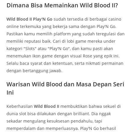
Dimana Bisa Memainkan Wild Blood II?
Wild Blood II Play'N Go
sudah tersedia di berbagai casino
online terkemuka yang bekerja sama dengan Play'N Go.
Pastikan kamu memilih platform yang sudah teregulasi dan
memiliki reputasi baik. Cari di lobi game mereka under
kategori "Slots" atau "Play'N Go", dan kamu pasti akan
menemukan ikon game dengan visual Rose yang epik ini.
Selalu baca syarat dan ketentuan, serta nikmati permainan
dengan bertanggung jawab.
Warisan Wild Blood dan Masa Depan Seri
Ini
Keberhasilan
Wild Blood II
membuktikan bahwa sekuel di
dunia slot bisa dilakukan dengan brilliant. Dia nggak
sekadar mengulang kesuksesan pendahulu, tapi
memperdalam dan memperluasnya. Play'N Go berhasil