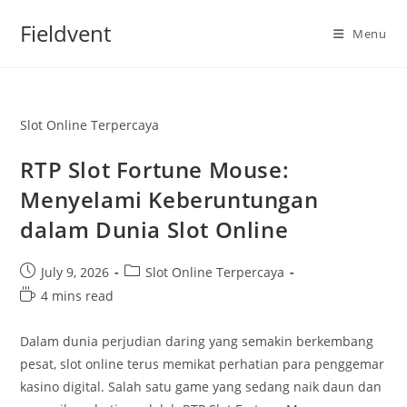
Skip
Fieldvent
to
Menu
content
Slot Online Terpercaya
RTP Slot Fortune Mouse:
Menyelami Keberuntungan
dalam Dunia Slot Online
Post
Post
July 9, 2026
Slot Online Terpercaya
published:
category:
Reading
4 mins read
time:
Dalam dunia perjudian daring yang semakin berkembang
pesat, slot online terus memikat perhatian para penggemar
kasino digital. Salah satu game yang sedang naik daun dan