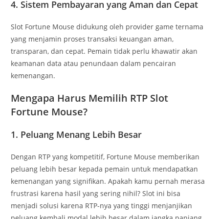
4. Sistem Pembayaran yang Aman dan Cepat
Slot Fortune Mouse didukung oleh provider game ternama
yang menjamin proses transaksi keuangan aman,
transparan, dan cepat. Pemain tidak perlu khawatir akan
keamanan data atau penundaan dalam pencairan
kemenangan.
Mengapa Harus Memilih RTP Slot
Fortune Mouse?
1. Peluang Menang Lebih Besar
Dengan RTP yang kompetitif, Fortune Mouse memberikan
peluang lebih besar kepada pemain untuk mendapatkan
kemenangan yang signifikan. Apakah kamu pernah merasa
frustrasi karena hasil yang sering nihil? Slot ini bisa
menjadi solusi karena RTP-nya yang tinggi menjanjikan
peluang kembali modal lebih besar dalam jangka panjang.