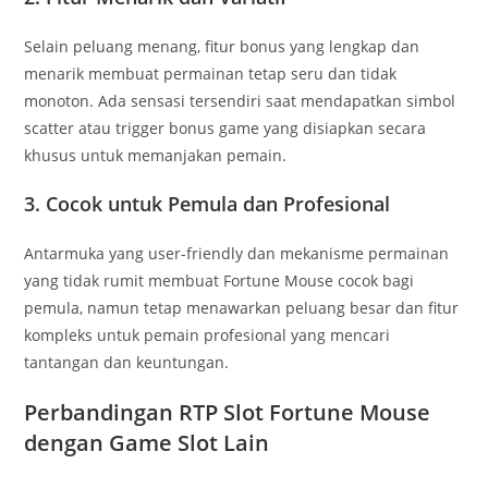
Selain peluang menang, fitur bonus yang lengkap dan
menarik membuat permainan tetap seru dan tidak
monoton. Ada sensasi tersendiri saat mendapatkan simbol
scatter atau trigger bonus game yang disiapkan secara
khusus untuk memanjakan pemain.
3. Cocok untuk Pemula dan Profesional
Antarmuka yang user-friendly dan mekanisme permainan
yang tidak rumit membuat Fortune Mouse cocok bagi
pemula, namun tetap menawarkan peluang besar dan fitur
kompleks untuk pemain profesional yang mencari
tantangan dan keuntungan.
Perbandingan RTP Slot Fortune Mouse
dengan Game Slot Lain