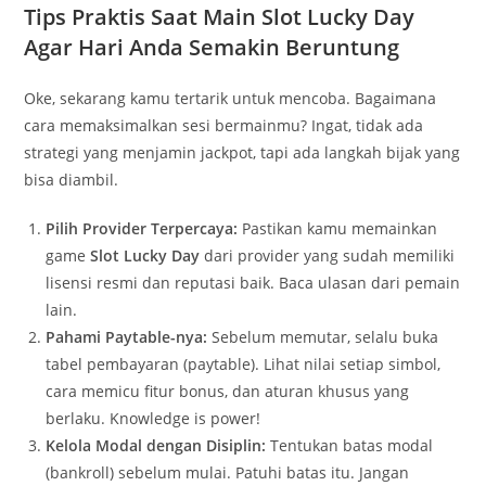
Tips Praktis Saat Main Slot Lucky Day
Agar Hari Anda Semakin Beruntung
Oke, sekarang kamu tertarik untuk mencoba. Bagaimana
cara memaksimalkan sesi bermainmu? Ingat, tidak ada
strategi yang menjamin jackpot, tapi ada langkah bijak yang
bisa diambil.
Pilih Provider Terpercaya:
Pastikan kamu memainkan
game
Slot Lucky Day
dari provider yang sudah memiliki
lisensi resmi dan reputasi baik. Baca ulasan dari pemain
lain.
Pahami Paytable-nya:
Sebelum memutar, selalu buka
tabel pembayaran (paytable). Lihat nilai setiap simbol,
cara memicu fitur bonus, dan aturan khusus yang
berlaku. Knowledge is power!
Kelola Modal dengan Disiplin:
Tentukan batas modal
(bankroll) sebelum mulai. Patuhi batas itu. Jangan