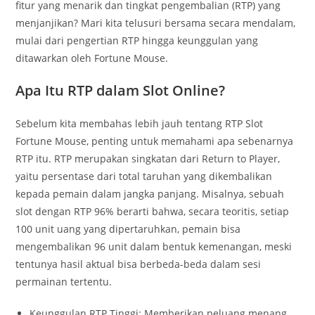
fitur yang menarik dan tingkat pengembalian (RTP) yang
menjanjikan? Mari kita telusuri bersama secara mendalam,
mulai dari pengertian RTP hingga keunggulan yang
ditawarkan oleh Fortune Mouse.
Apa Itu RTP dalam Slot Online?
Sebelum kita membahas lebih jauh tentang RTP Slot
Fortune Mouse, penting untuk memahami apa sebenarnya
RTP itu. RTP merupakan singkatan dari Return to Player,
yaitu persentase dari total taruhan yang dikembalikan
kepada pemain dalam jangka panjang. Misalnya, sebuah
slot dengan RTP 96% berarti bahwa, secara teoritis, setiap
100 unit uang yang dipertaruhkan, pemain bisa
mengembalikan 96 unit dalam bentuk kemenangan, meski
tentunya hasil aktual bisa berbeda-beda dalam sesi
permainan tertentu.
Keunggulan RTP Tinggi: Memberikan peluang menang