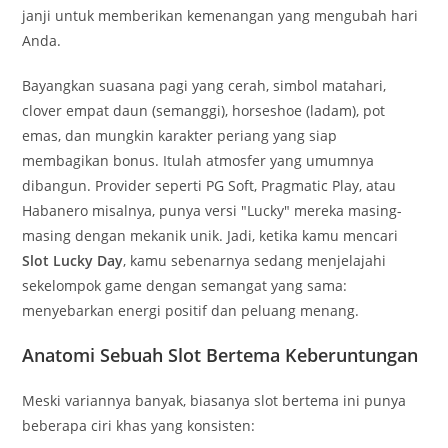
janji untuk memberikan kemenangan yang mengubah hari
Anda.
Bayangkan suasana pagi yang cerah, simbol matahari,
clover empat daun (semanggi), horseshoe (ladam), pot
emas, dan mungkin karakter periang yang siap
membagikan bonus. Itulah atmosfer yang umumnya
dibangun. Provider seperti PG Soft, Pragmatic Play, atau
Habanero misalnya, punya versi "Lucky" mereka masing-
masing dengan mekanik unik. Jadi, ketika kamu mencari
Slot Lucky Day
, kamu sebenarnya sedang menjelajahi
sekelompok game dengan semangat yang sama:
menyebarkan energi positif dan peluang menang.
Anatomi Sebuah Slot Bertema Keberuntungan
Meski variannya banyak, biasanya slot bertema ini punya
beberapa ciri khas yang konsisten: