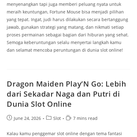
menyenangkan tapi juga memberi peluang nyata untuk
meraih keuntungan, Fortune Mouse bisa menjadi pilihan
yang tepat. Ingat, judi harus dilakukan secara bertanggung
jawab, gunakan strategi yang matang, dan nikmati setiap
proses permainan sebagai bagian dari hiburan yang sehat.
Semoga keberuntungan selalu menyertai langkah kamu
dan selamat mencoba peruntungan di dunia slot online!
Dragon Maiden Play’N Go: Lebih
dari Sekadar Naga dan Putri di
Dunia Slot Online
Post
Post
Reading
June 24, 2026
Slot
7 mins read
published:
category:
time:
Kalau kamu penggemar slot online dengan tema fantasi