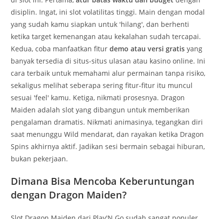
disiplin. Ingat, ini slot volatilitas tinggi. Main dengan modal
yang sudah kamu siapkan untuk 'hilang', dan berhenti
ketika target kemenangan atau kekalahan sudah tercapai.
Kedua, coba manfaatkan fitur
demo atau versi gratis
yang
banyak tersedia di situs-situs ulasan atau kasino online. Ini
cara terbaik untuk memahami alur permainan tanpa risiko,
sekaligus melihat seberapa sering fitur-fitur itu muncul
sesuai 'feel' kamu. Ketiga, nikmati prosesnya. Dragon
Maiden adalah slot yang dibangun untuk memberikan
pengalaman dramatis. Nikmati animasinya, tegangkan diri
saat menunggu Wild mendarat, dan rayakan ketika Dragon
Spins akhirnya aktif. Jadikan sesi bermain sebagai hiburan,
bukan pekerjaan.
Dimana Bisa Mencoba Keberuntungan
dengan Dragon Maiden?
Slot Dragon Maiden dari Play'N Go sudah sangat populer,