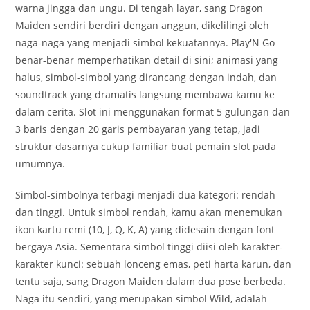
warna jingga dan ungu. Di tengah layar, sang Dragon
Maiden sendiri berdiri dengan anggun, dikelilingi oleh
naga-naga yang menjadi simbol kekuatannya. Play'N Go
benar-benar memperhatikan detail di sini; animasi yang
halus, simbol-simbol yang dirancang dengan indah, dan
soundtrack yang dramatis langsung membawa kamu ke
dalam cerita. Slot ini menggunakan format 5 gulungan dan
3 baris dengan 20 garis pembayaran yang tetap, jadi
struktur dasarnya cukup familiar buat pemain slot pada
umumnya.
Simbol-simbolnya terbagi menjadi dua kategori: rendah
dan tinggi. Untuk simbol rendah, kamu akan menemukan
ikon kartu remi (10, J, Q, K, A) yang didesain dengan font
bergaya Asia. Sementara simbol tinggi diisi oleh karakter-
karakter kunci: sebuah lonceng emas, peti harta karun, dan
tentu saja, sang Dragon Maiden dalam dua pose berbeda.
Naga itu sendiri, yang merupakan simbol Wild, adalah