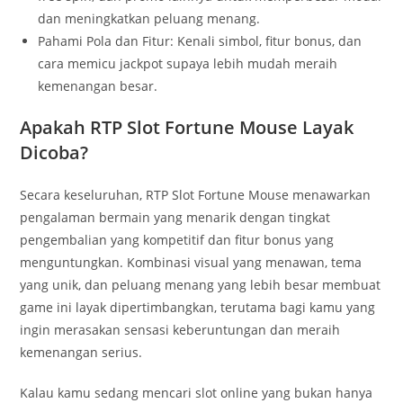
dan meningkatkan peluang menang.
Pahami Pola dan Fitur: Kenali simbol, fitur bonus, dan
cara memicu jackpot supaya lebih mudah meraih
kemenangan besar.
Apakah RTP Slot Fortune Mouse Layak
Dicoba?
Secara keseluruhan, RTP Slot Fortune Mouse menawarkan
pengalaman bermain yang menarik dengan tingkat
pengembalian yang kompetitif dan fitur bonus yang
menguntungkan. Kombinasi visual yang menawan, tema
yang unik, dan peluang menang yang lebih besar membuat
game ini layak dipertimbangkan, terutama bagi kamu yang
ingin merasakan sensasi keberuntungan dan meraih
kemenangan serius.
Kalau kamu sedang mencari slot online yang bukan hanya