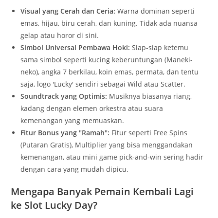
Visual yang Cerah dan Ceria:
Warna dominan seperti
emas, hijau, biru cerah, dan kuning. Tidak ada nuansa
gelap atau horor di sini.
Simbol Universal Pembawa Hoki:
Siap-siap ketemu
sama simbol seperti kucing keberuntungan (Maneki-
neko), angka 7 berkilau, koin emas, permata, dan tentu
saja, logo 'Lucky' sendiri sebagai Wild atau Scatter.
Soundtrack yang Optimis:
Musiknya biasanya riang,
kadang dengan elemen orkestra atau suara
kemenangan yang memuaskan.
Fitur Bonus yang "Ramah":
Fitur seperti Free Spins
(Putaran Gratis), Multiplier yang bisa menggandakan
kemenangan, atau mini game pick-and-win sering hadir
dengan cara yang mudah dipicu.
Mengapa Banyak Pemain Kembali Lagi
ke Slot Lucky Day?