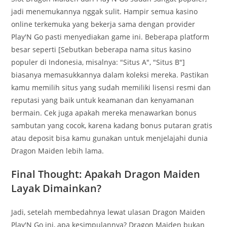
jadi menemukannya nggak sulit. Hampir semua kasino
online terkemuka yang bekerja sama dengan provider
Play'N Go pasti menyediakan game ini. Beberapa platform
besar seperti [Sebutkan beberapa nama situs kasino
populer di Indonesia, misalnya: "Situs A", "Situs B"]
biasanya memasukkannya dalam koleksi mereka. Pastikan
kamu memilih situs yang sudah memiliki lisensi resmi dan
reputasi yang baik untuk keamanan dan kenyamanan
bermain. Cek juga apakah mereka menawarkan bonus
sambutan yang cocok, karena kadang bonus putaran gratis
atau deposit bisa kamu gunakan untuk menjelajahi dunia
Dragon Maiden lebih lama.
Final Thought: Apakah Dragon Maiden
Layak Dimainkan?
Jadi, setelah membedahnya lewat ulasan Dragon Maiden
Play'N Go ini, apa kesimpulannya? Dragon Maiden bukan