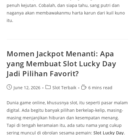
penuh kejutan. Cobalah, dan siapa tahu, sang putri dan
naganya akan membawakanmu harta karun dari kuil kuno
itu.
Momen Jackpot Menanti: Apa
yang Membuat Slot Lucky Day
Jadi Pilihan Favorit?
Post
Post
Reading
June 12, 2026
Slot Terbaik
6 mins read
published:
category:
time:
Dunia game online, khususnya slot, itu seperti pasar malam
digital. Ada begitu banyak pilihan berkelap-kelip, masing-
masing menjanjikan hiburan dan kesempatan menang.
Tapi di tengah keramaian itu, ada satu nama yang cukup
sering muncul di obrolan sesama pemain:
Slot Lucky Day
.