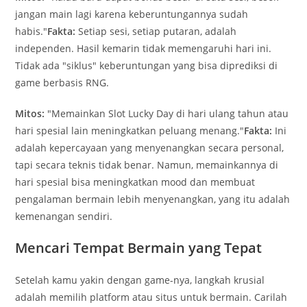
jangan main lagi karena keberuntungannya sudah
habis."
Fakta:
Setiap sesi, setiap putaran, adalah
independen. Hasil kemarin tidak memengaruhi hari ini.
Tidak ada "siklus" keberuntungan yang bisa diprediksi di
game berbasis RNG.
Mitos:
"Memainkan Slot Lucky Day di hari ulang tahun atau
hari spesial lain meningkatkan peluang menang."
Fakta:
Ini
adalah kepercayaan yang menyenangkan secara personal,
tapi secara teknis tidak benar. Namun, memainkannya di
hari spesial bisa meningkatkan mood dan membuat
pengalaman bermain lebih menyenangkan, yang itu adalah
kemenangan sendiri.
Mencari Tempat Bermain yang Tepat
Setelah kamu yakin dengan game-nya, langkah krusial
adalah memilih platform atau situs untuk bermain. Carilah