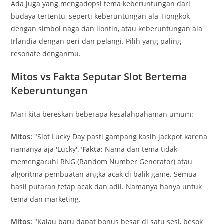
Ada juga yang mengadopsi tema keberuntungan dari
budaya tertentu, seperti keberuntungan ala Tiongkok
dengan simbol naga dan liontin, atau keberuntungan ala
Irlandia dengan peri dan pelangi. Pilih yang paling
resonate denganmu.
Mitos vs Fakta Seputar Slot Bertema
Keberuntungan
Mari kita bereskan beberapa kesalahpahaman umum:
Mitos:
"Slot Lucky Day pasti gampang kasih jackpot karena
namanya aja 'Lucky'."
Fakta:
Nama dan tema tidak
memengaruhi RNG (Random Number Generator) atau
algoritma pembuatan angka acak di balik game. Semua
hasil putaran tetap acak dan adil. Namanya hanya untuk
tema dan marketing.
Mitos:
"Kalau baru dapat bonus besar di satu sesi, besok