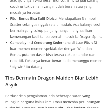
atau gulungan Wild besar muncul. Ini bisa jadi kurang
cocok untuk pemain yang mudah bosan atau yang
modalnya terbatas.
Fitur Bonus Bisa Sulit Dipicu:
Mendapatkan 3 simbol
Scatter sekaligus nggak selalu mudah. Ada kalanya sesi
bermain yang cukup panjang hanya menghasilkan
kemenangan kecil tanpa pernah masuk ke Dragon Spins.
Gameplay Inti Cenderung Sederhana di Luar Fitur:
Di
luar momen-momen spektakuler dengan Wild dan
Bonus, putaran dasar bisa terasa cukup standar dan
repetitif. Fokusnya benar-benar pada menunggu momen
"big win" itu datang.
Tips Bermain Dragon Maiden Biar Lebih
Asyik
Berdasarkan pengalaman, ada beberapa saran yang
mungkin berguna kalau kamu mau mencoba peruntungan
di slot ini. Pertama,
atur batas waktu dan budget
dengan