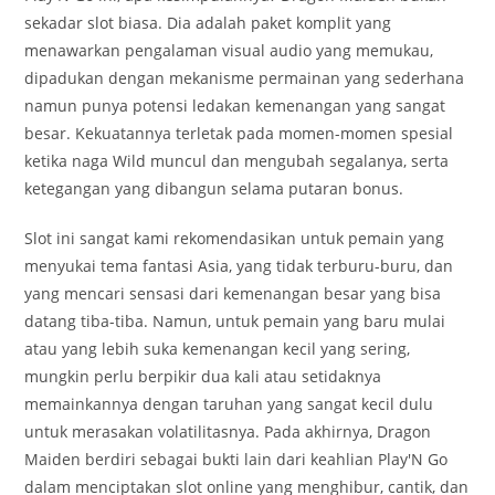
sekadar slot biasa. Dia adalah paket komplit yang
menawarkan pengalaman visual audio yang memukau,
dipadukan dengan mekanisme permainan yang sederhana
namun punya potensi ledakan kemenangan yang sangat
besar. Kekuatannya terletak pada momen-momen spesial
ketika naga Wild muncul dan mengubah segalanya, serta
ketegangan yang dibangun selama putaran bonus.
Slot ini sangat kami rekomendasikan untuk pemain yang
menyukai tema fantasi Asia, yang tidak terburu-buru, dan
yang mencari sensasi dari kemenangan besar yang bisa
datang tiba-tiba. Namun, untuk pemain yang baru mulai
atau yang lebih suka kemenangan kecil yang sering,
mungkin perlu berpikir dua kali atau setidaknya
memainkannya dengan taruhan yang sangat kecil dulu
untuk merasakan volatilitasnya. Pada akhirnya, Dragon
Maiden berdiri sebagai bukti lain dari keahlian Play'N Go
dalam menciptakan slot online yang menghibur, cantik, dan