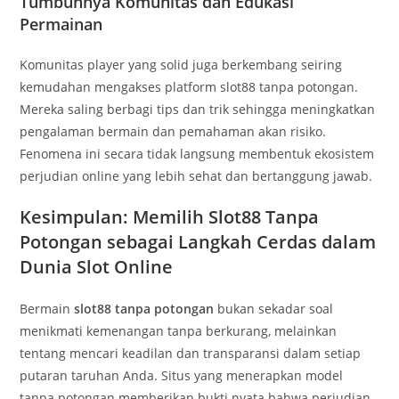
Tumbuhnya Komunitas dan Edukasi
Permainan
Komunitas player yang solid juga berkembang seiring
kemudahan mengakses platform slot88 tanpa potongan.
Mereka saling berbagi tips dan trik sehingga meningkatkan
pengalaman bermain dan pemahaman akan risiko.
Fenomena ini secara tidak langsung membentuk ekosistem
perjudian online yang lebih sehat dan bertanggung jawab.
Kesimpulan: Memilih Slot88 Tanpa
Potongan sebagai Langkah Cerdas dalam
Dunia Slot Online
Bermain
slot88 tanpa potongan
bukan sekadar soal
menikmati kemenangan tanpa berkurang, melainkan
tentang mencari keadilan dan transparansi dalam setiap
putaran taruhan Anda. Situs yang menerapkan model
tanpa potongan memberikan bukti nyata bahwa perjudian