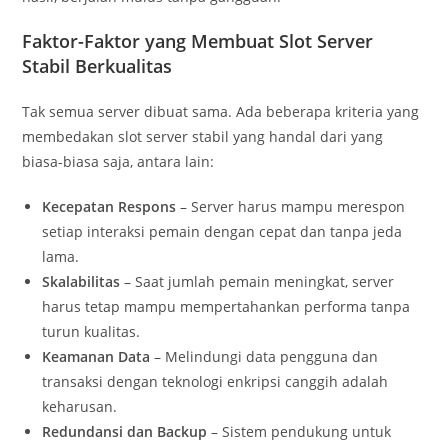
Faktor-Faktor yang Membuat Slot Server
Stabil Berkualitas
Tak semua server dibuat sama. Ada beberapa kriteria yang
membedakan slot server stabil yang handal dari yang
biasa-biasa saja, antara lain:
Kecepatan Respons
– Server harus mampu merespon
setiap interaksi pemain dengan cepat dan tanpa jeda
lama.
Skalabilitas
– Saat jumlah pemain meningkat, server
harus tetap mampu mempertahankan performa tanpa
turun kualitas.
Keamanan Data
– Melindungi data pengguna dan
transaksi dengan teknologi enkripsi canggih adalah
keharusan.
Redundansi dan Backup
– Sistem pendukung untuk