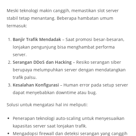
Meski teknologi makin canggih, memastikan slot server
stabil tetap menantang. Beberapa hambatan umum
termasuk:
Banjir Trafik Mendadak
– Saat promosi besar-besaran,
lonjakan pengunjung bisa menghambat performa
server.
Serangan DDoS dan Hacking
– Resiko serangan siber
berupaya melumpuhkan server dengan mendatangkan
trafik palsu.
Kesalahan Konfigurasi
– Human error pada setup server
dapat menyebabkan downtime atau bug.
Solusi untuk mengatasi hal ini meliputi:
Penerapan teknologi auto-scaling untuk menyesuaikan
kapasitas server saat lonjakan trafik.
Mengadopsi firewall dan deteksi serangan yang canggih