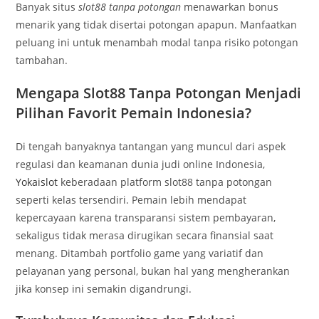
Banyak situs
slot88 tanpa potongan
menawarkan bonus
menarik yang tidak disertai potongan apapun. Manfaatkan
peluang ini untuk menambah modal tanpa risiko potongan
tambahan.
Mengapa Slot88 Tanpa Potongan Menjadi
Pilihan Favorit Pemain Indonesia?
Di tengah banyaknya tantangan yang muncul dari aspek
regulasi dan keamanan dunia judi online Indonesia,
Yokaislot
keberadaan platform slot88 tanpa potongan
seperti kelas tersendiri. Pemain lebih mendapat
kepercayaan karena transparansi sistem pembayaran,
sekaligus tidak merasa dirugikan secara finansial saat
menang. Ditambah portfolio game yang variatif dan
pelayanan yang personal, bukan hal yang mengherankan
jika konsep ini semakin digandrungi.