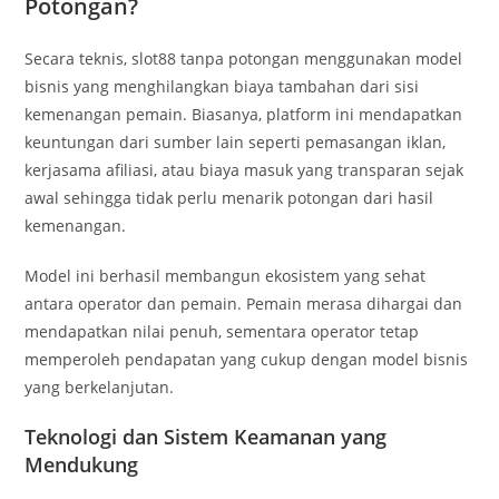
Potongan?
Secara teknis, slot88 tanpa potongan menggunakan model
bisnis yang menghilangkan biaya tambahan dari sisi
kemenangan pemain. Biasanya, platform ini mendapatkan
keuntungan dari sumber lain seperti pemasangan iklan,
kerjasama afiliasi, atau biaya masuk yang transparan sejak
awal sehingga tidak perlu menarik potongan dari hasil
kemenangan.
Model ini berhasil membangun ekosistem yang sehat
antara operator dan pemain. Pemain merasa dihargai dan
mendapatkan nilai penuh, sementara operator tetap
memperoleh pendapatan yang cukup dengan model bisnis
yang berkelanjutan.
Teknologi dan Sistem Keamanan yang
Mendukung