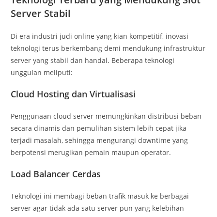
Server Stabil
Di era industri judi online yang kian kompetitif, inovasi
teknologi terus berkembang demi mendukung infrastruktur
server yang stabil dan handal. Beberapa teknologi
unggulan meliputi:
Cloud Hosting dan Virtualisasi
Penggunaan cloud server memungkinkan distribusi beban
secara dinamis dan pemulihan sistem lebih cepat jika
terjadi masalah, sehingga mengurangi downtime yang
berpotensi merugikan pemain maupun operator.
Load Balancer Cerdas
Teknologi ini membagi beban trafik masuk ke berbagai
server agar tidak ada satu server pun yang kelebihan