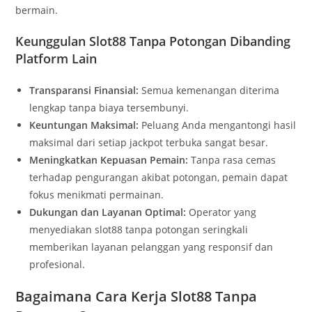
bermain.
Keunggulan Slot88 Tanpa Potongan Dibanding
Platform Lain
Transparansi Finansial:
Semua kemenangan diterima
lengkap tanpa biaya tersembunyi.
Keuntungan Maksimal:
Peluang Anda mengantongi hasil
maksimal dari setiap jackpot terbuka sangat besar.
Meningkatkan Kepuasan Pemain:
Tanpa rasa cemas
terhadap pengurangan akibat potongan, pemain dapat
fokus menikmati permainan.
Dukungan dan Layanan Optimal:
Operator yang
menyediakan slot88 tanpa potongan seringkali
memberikan layanan pelanggan yang responsif dan
profesional.
Bagaimana Cara Kerja Slot88 Tanpa