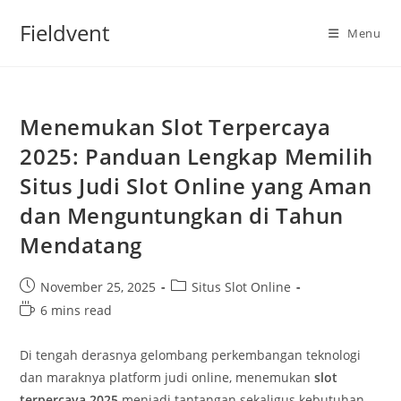
Skip
Fieldvent
to
Menu
content
Menemukan Slot Terpercaya
2025: Panduan Lengkap Memilih
Situs Judi Slot Online yang Aman
dan Menguntungkan di Tahun
Mendatang
Post
Post
November 25, 2025
Situs Slot Online
published:
category:
Reading
6 mins read
time:
Di tengah derasnya gelombang perkembangan teknologi
dan maraknya platform judi online, menemukan
slot
terpercaya 2025
menjadi tantangan sekaligus kebutuhan