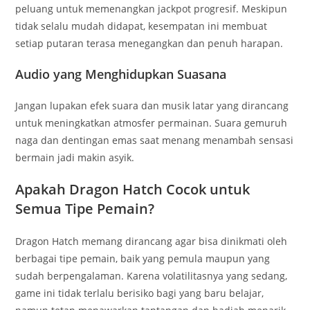
peluang untuk memenangkan jackpot progresif. Meskipun
tidak selalu mudah didapat, kesempatan ini membuat
setiap putaran terasa menegangkan dan penuh harapan.
Audio yang Menghidupkan Suasana
Jangan lupakan efek suara dan musik latar yang dirancang
untuk meningkatkan atmosfer permainan. Suara gemuruh
naga dan dentingan emas saat menang menambah sensasi
bermain jadi makin asyik.
Apakah Dragon Hatch Cocok untuk
Semua Tipe Pemain?
Dragon Hatch memang dirancang agar bisa dinikmati oleh
berbagai tipe pemain, baik yang pemula maupun yang
sudah berpengalaman. Karena volatilitasnya yang sedang,
game ini tidak terlalu berisiko bagi yang baru belajar,