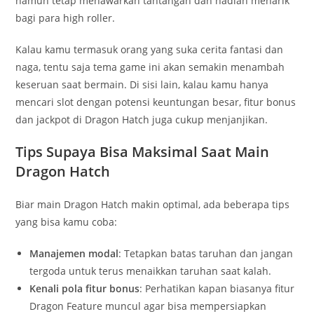
namun tetap menawarkan tantangan dan hadiah menarik
bagi para high roller.
Kalau kamu termasuk orang yang suka cerita fantasi dan
naga, tentu saja tema game ini akan semakin menambah
keseruan saat bermain. Di sisi lain, kalau kamu hanya
mencari slot dengan potensi keuntungan besar, fitur bonus
dan jackpot di Dragon Hatch juga cukup menjanjikan.
Tips Supaya Bisa Maksimal Saat Main
Dragon Hatch
Biar main Dragon Hatch makin optimal, ada beberapa tips
yang bisa kamu coba:
Manajemen modal
: Tetapkan batas taruhan dan jangan
tergoda untuk terus menaikkan taruhan saat kalah.
Kenali pola fitur bonus
: Perhatikan kapan biasanya fitur
Dragon Feature muncul agar bisa mempersiapkan