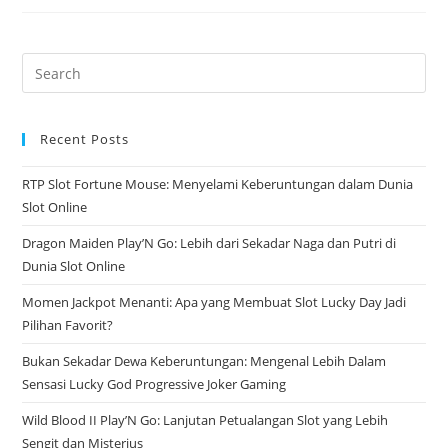
Pre
Es
to
Recent Posts
clo
the
RTP Slot Fortune Mouse: Menyelami Keberuntungan dalam Dunia
sea
Slot Online
pan
Dragon Maiden Play’N Go: Lebih dari Sekadar Naga dan Putri di
Dunia Slot Online
Momen Jackpot Menanti: Apa yang Membuat Slot Lucky Day Jadi
Pilihan Favorit?
Bukan Sekadar Dewa Keberuntungan: Mengenal Lebih Dalam
Sensasi Lucky God Progressive Joker Gaming
Wild Blood II Play’N Go: Lanjutan Petualangan Slot yang Lebih
Sengit dan Misterius