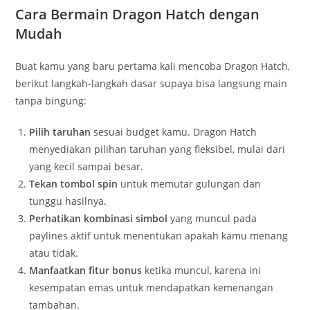
Cara Bermain Dragon Hatch dengan
Mudah
Buat kamu yang baru pertama kali mencoba Dragon Hatch,
berikut langkah-langkah dasar supaya bisa langsung main
tanpa bingung:
Pilih taruhan
sesuai budget kamu. Dragon Hatch
menyediakan pilihan taruhan yang fleksibel, mulai dari
yang kecil sampai besar.
Tekan tombol spin
untuk memutar gulungan dan
tunggu hasilnya.
Perhatikan kombinasi simbol
yang muncul pada
paylines aktif untuk menentukan apakah kamu menang
atau tidak.
Manfaatkan fitur bonus
ketika muncul, karena ini
kesempatan emas untuk mendapatkan kemenangan
tambahan.