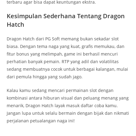
terbaru agar bisa dapat keuntungan ekstra.
Kesimpulan Sederhana Tentang Dragon
Hatch
Dragon Hatch dari PG Soft memang bukan sekadar slot
biasa. Dengan tema naga yang kuat, grafis memukau, dan
fitur bonus yang melimpah, game ini berhasil mencuri
perhatian banyak pemain. RTP yang adil dan volatilitas
sedang membuatnya cocok untuk berbagai kalangan, mulai
dari pemula hingga yang sudah jago.
Kalau kamu sedang mencari permainan slot dengan
kombinasi antara hiburan visual dan peluang menang yang
menarik, Dragon Hatch layak masuk daftar coba kamu.
Jangan lupa untuk selalu bermain dengan bijak dan nikmati
perjalanan petualangan naga ini!