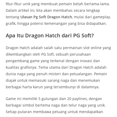
fitur-fitur unik yang membuat pemain betah berlama-lama.
Dalam artikel ini, kita akan membahas secara lengkap
tentang
Ulasan Pg Soft Dragon Hatch
, mulai dari gameplay,
grafik, hingga potensi kemenangan yang bisa didapatkan.
Apa Itu Dragon Hatch dari PG Soft?
Dragon Hatch adalah salah satu permainan slot online yang
dikembangkan oleh PG Soft, sebuah perusahaan
pengembang game yang terkenal dengan inovasi dan
kualitas grafisnya. Tema utama dari Dragon Hatch adalah
dunia naga yang penuh misteri dan petualangan. Pemain
diajak untuk memasuki sarang naga dan menemukan
berbagai harta karun yang tersembunyi di dalamnya.
Game ini memiliki 5 gulungan dan 20 paylines, dengan
berbagai simbol bertema naga dan telur naga yang unik.
Setiap putaran membawa peluang untuk mendapatkan