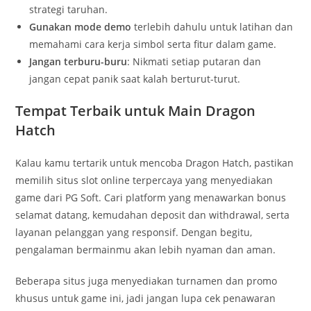
strategi taruhan.
Gunakan mode demo
terlebih dahulu untuk latihan dan
memahami cara kerja simbol serta fitur dalam game.
Jangan terburu-buru
: Nikmati setiap putaran dan
jangan cepat panik saat kalah berturut-turut.
Tempat Terbaik untuk Main Dragon
Hatch
Kalau kamu tertarik untuk mencoba Dragon Hatch, pastikan
memilih situs slot online terpercaya yang menyediakan
game dari PG Soft. Cari platform yang menawarkan bonus
selamat datang, kemudahan deposit dan withdrawal, serta
layanan pelanggan yang responsif. Dengan begitu,
pengalaman bermainmu akan lebih nyaman dan aman.
Beberapa situs juga menyediakan turnamen dan promo
khusus untuk game ini, jadi jangan lupa cek penawaran